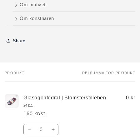
Om motivet
Om konstnären
Share
PRODUKT
DELSUMMA FÖR PRODUKT
Din
varukorg
Glasögonfodral | Blomsterstilleben
0 kr
24111
160 kr/st.
Kvantitet
Minska
Öka
kvantitet
kvantitet