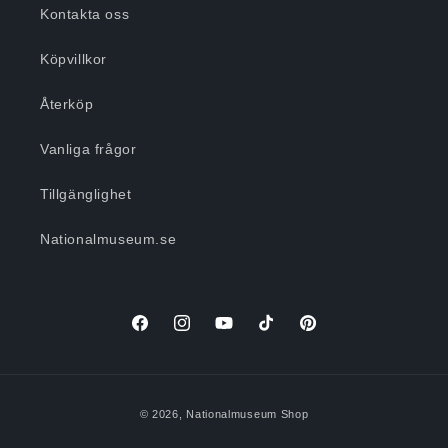
Kontakta oss
Köpvillkor
Återköp
Vanliga frågor
Tillgänglighet
Nationalmuseum.se
Facebook
Instagram
YouTube
TikTok
Pinterest
Betalningsmetoder
© 2026,
Nationalmuseum Shop