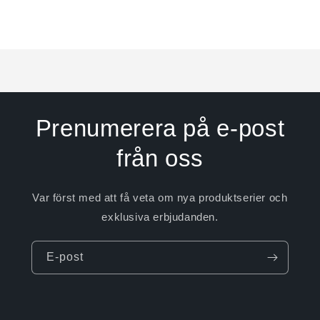
för
för
Default
Default
Laddar
Title
Title
...
Prenumerera på e-post
från oss
Var först med att få veta om nya produktserier och
exklusiva erbjudanden.
E-post