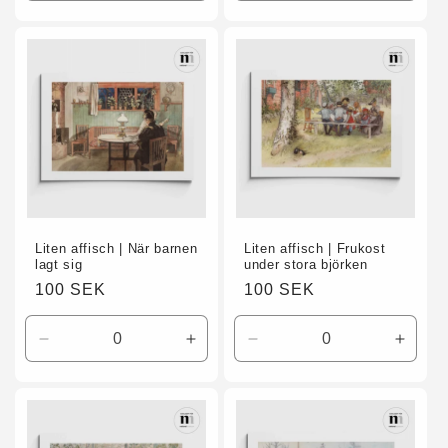
kvantitet
kvantitet
kvantitet
kvanti
för
för
för
för
Default
Default
Svenska
Svens
Title
Title
Liten affisch | När barnen
Liten affisch | Frukost
lagt sig
under stora björken
Ordinarie
100 SEK
Ordinarie
100 SEK
pris
pris
Minska
Öka
Minska
Öka
kvantitet
kvantitet
kvantitet
kvanti
för
för
för
för
A3
A3
A3
A3