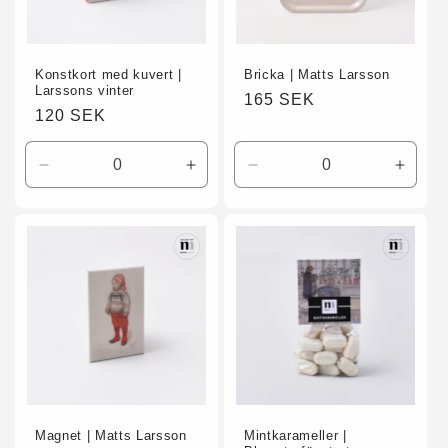
Konstkort med kuvert |
Bricka | Matts Larsson
Larssons vinter
Ordinarie
165 SEK
Ordinarie
120 SEK
pris
pris
Minska
Öka
Minska
Öka
kvantitet
kvantitet
kvantitet
kvanti
för
för
för
för
Default
Default
Default
Defaul
Title
Title
Title
Title
Magnet | Matts Larsson
Mintkarameller |