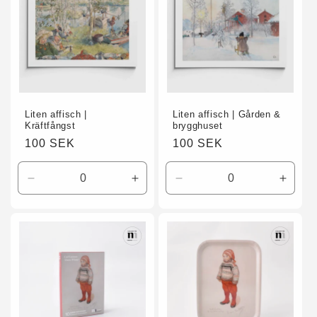
Liten affisch |
Liten affisch | Gården &
Kräftfångst
brygghuset
Ordinarie
100 SEK
Ordinarie
100 SEK
pris
pris
Minska
Öka
Minska
Öka
kvantitet
kvantitet
kvantitet
kvanti
för
för
för
för
A3
A3
A3
A3