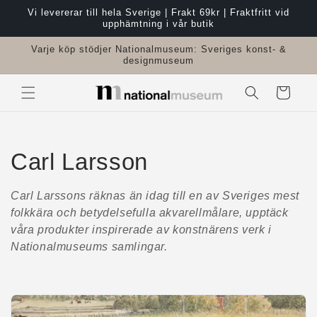
vidare
Vi levererar till hela Sverige | Frakt 69kr | Fraktfritt vid
till
upphämtning i vår butik
innehåll
Varje köp stödjer Nationalmuseum: Sveriges konst- &
designmuseum
Varukorg
P
Carl Larsson
r
Carl Larssons räknas än idag till en av Sveriges mest
folkkära och betydelsefulla akvarellmålare, upptäck
o
våra produkter inspirerade av konstnärens verk i
d
Nationalmuseums samlingar.
u
k