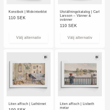
Konstbok | Midvinterblot
Utställningskatalog | Carl
Larsson – Vänner &
Ordinarie
110 SEK
ovänner
pris
Ordinarie
110 SEK
pris
Välj alternativ
Välj alternativ
Liten affisch | Lathörnet
Liten affisch | Lisbeth
metar
Ordinarie
100 SEK