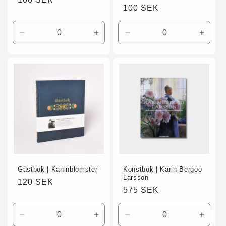
Ordinarie
100 SEK
pris
pris
Minska
Öka
Minska
Öka
kvantitet
kvantitet
kvantitet
kvanti
för
för
för
för
A3
A3
A3
A3
Gästbok | Kaninblomster
Konstbok | Karin Bergöö
Larsson
Ordinarie
120 SEK
Ordinarie
575 SEK
pris
pris
Minska
Öka
Minska
Öka