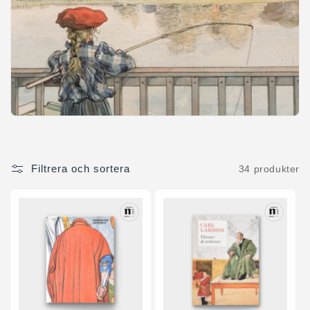
t
s
e
r
i
e
Filtrera och sortera
34 produkter
: