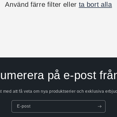
Använd färre filter eller
ta bort alla
umerera på e-post frå
st med att få veta om nya produktserier och exklusiva erbj
E-post