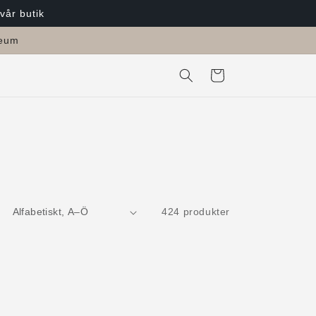
 vår butik
seum
Varukorg
424 produkter