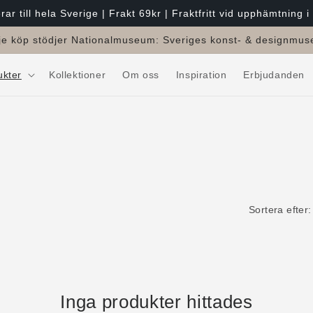
rar till hela Sverige | Frakt 69kr | Fraktfritt vid upphämtning i
je köp stödjer Nationalmuseum: Sveriges konst- & designmu
ukter
Kollektioner
Om oss
Inspiration
Erbjudanden
Sortera efter:
Inga produkter hittades