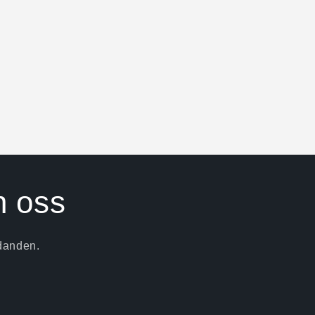
n oss
udanden.